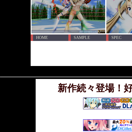
HOME
SAMPLE
SPEC
新作続々登場！