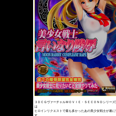
３ＤＣＧヴァーチャルＭＯＶＩＥ・ＳＥＣＯＮＤシリーズ
は
ヒロインリクエストで最も多かったあの美少女戦士が遂に
す。