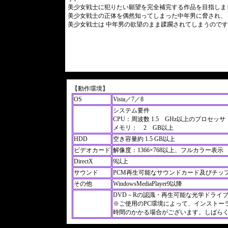
美少女戦士に犯りたい願望を完全補完する作品を目指しま
美少女戦士の正体を偶然知ってしまった中年男に脅され、
美少女戦士は 中年男の欲望のまま蹂躙されてしまうので
【動作環境】
OS
Vista／7／8
システム要件
CPU：周波数 1.5 GHz以上のプロセッサ
メモリ： 2 GB以上
HDD
空き容量約 1.5 GB以上
ビデオカード
解像度：1366×768以上、フルカラー表示
DirectX
9以上
サウンド
PCM再生可能なサウンドカード及びチッ
その他
WindowsMediaPlayer9以降
DVD－Rの認識・再生可能な光学ドライ
※ご使用のPC環境によって、インストー
時間のかかる場合がございます。しばら